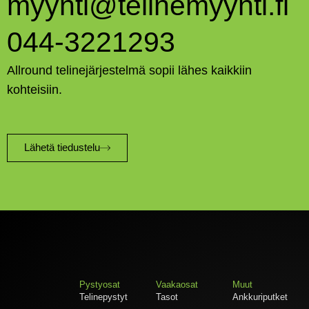
myynti@telinemyynti.fi
044-3221293
Allround telinejärjestelmä sopii lähes kaikkiin
kohteisiin.
Lähetä tiedustelu
Pystyosat
Vaakaosat
Muut
Telinepystyt
Tasot
Ankkuriputket