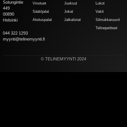
Sotungintie
Vinotuet
Juoksut
Lukot
449
Säätöjalat
Jokat
Vakit
00890
Aloituspalat
Jalkalistat
Silmukkaruuvit
Helsinki
Telinepeitteet
044 322 1293
myynti@telinemyynti.fi
© TELINEMYYNTI 2024