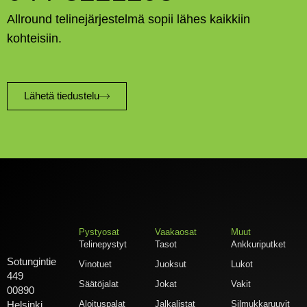
Allround telinejärjestelmä sopii lähes kaikkiin
kohteisiin.
Lähetä tiedustelu
Pystyosat
Vaakaosat
Muut
Telinepystyt
Tasot
Ankkuriputket
Sotungintie
Vinotuet
Juoksut
Lukot
449
Säätöjalat
Jokat
Vakit
00890
Aloituspalat
Jalkalistat
Silmukkaruuvit
Helsinki