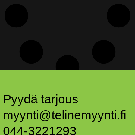
Pyydä tarjous
myynti@telinemyynti.fi
044-3221293