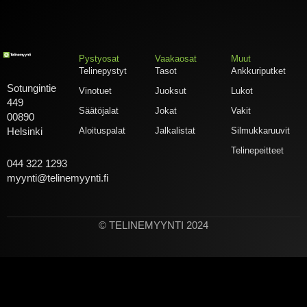
Pystyosat
Vaakaosat
Muut
Telinepystyt
Tasot
Ankkuriputket
Sotungintie
Vinotuet
Juoksut
Lukot
449
Säätöjalat
Jokat
Vakit
00890
Aloituspalat
Jalkalistat
Silmukkaruuvit
Helsinki
Telinepeitteet
044 322 1293
myynti@telinemyynti.fi
© TELINEMYYNTI 2024