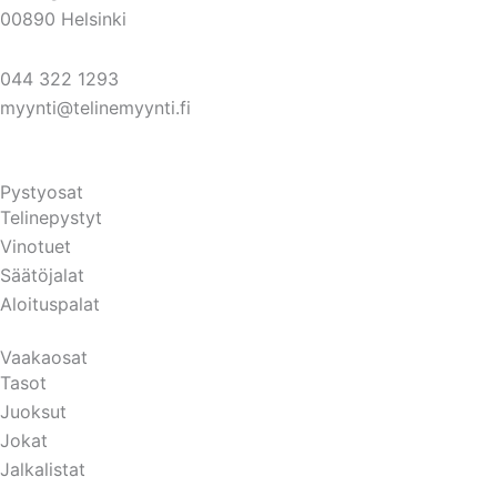
00890 Helsinki
044 322 1293
myynti@telinemyynti.fi
Pystyosat
Telinepystyt
Vinotuet
Säätöjalat
Aloituspalat
Vaakaosat
Tasot
Juoksut
Jokat
Jalkalistat