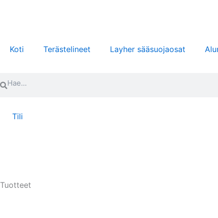
Siirry
sisältöön
Koti
Terästelineet
Layher sääsuojaosat
Alu
Search
Search
Tili
Tuotteet