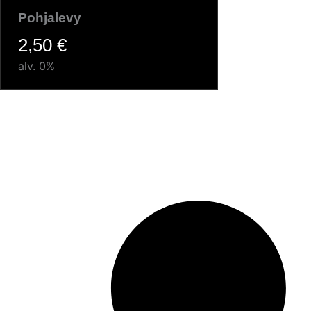
Pohjalevy
2,50
€
alv. 0%