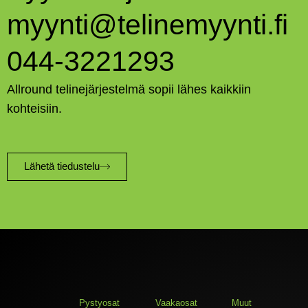
myynti@telinemyynti.fi
044-3221293
Allround telinejärjestelmä sopii lähes kaikkiin
kohteisiin.
Lähetä tiedustelu
Pystyosat
Vaakaosat
Muut