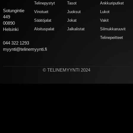
Telinepystyt
Tasot
Ankkuriputket
Sotungintie
Vinotuet
Juoksut
Lukot
449
Säätöjalat
Jokat
Vakit
00890
Aloituspalat
Jalkalistat
Silmukkaruuvit
Helsinki
Telinepeitteet
044 322 1293
myynti@telinemyynti.fi
© TELINEMYYNTI 2024