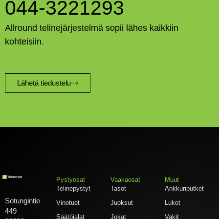
044-3221293
Allround telinejärjestelmä sopii lähes kaikkiin
kohteisiin.
Lähetä tiedustelu
Pystyosat
Vaakaosat
Muut
Telinepystyt
Tasot
Ankkuriputket
Sotungintie
Vinotuet
Juoksut
Lukot
449
Säätöjalat
Jokat
Vakit