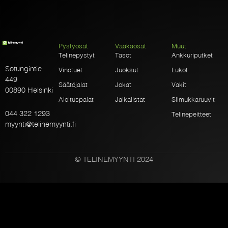
Pystyosat
Vaakaosat
Muut
Telinepystyt
Tasot
Ankkuriputket
Sotungintie
Vinotuet
Juoksut
Lukot
449
Säätöjalat
Jokat
Vakit
00890 Helsinki
Aloituspalat
Jalkalistat
Silmukkaruuvit
044 322 1293
Telinepeitteet
myynti@telinemyynti.fi
© TELINEMYYNTI 2024