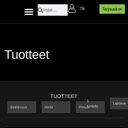
Siirry
Search
Search
Tili
sisältöön
Tarjouskori
Layher sääsuojaosat
Tuotteet
TUOTTEET
Sort Prod
1
tuotetta