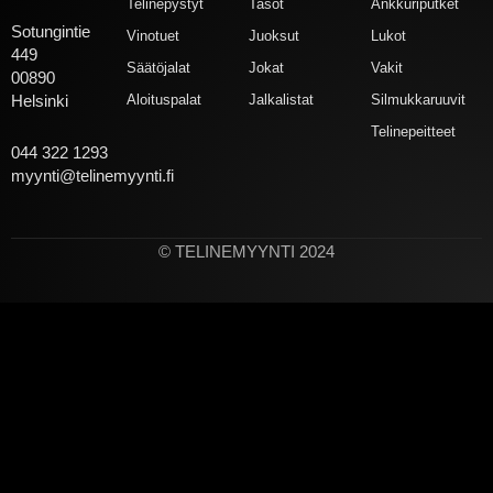
Telinepystyt
Tasot
Ankkuriputket
Sotungintie
Vinotuet
Juoksut
Lukot
449
Säätöjalat
Jokat
Vakit
00890
Aloituspalat
Jalkalistat
Silmukkaruuvit
Helsinki
Telinepeitteet
044 322 1293
myynti@telinemyynti.fi
© TELINEMYYNTI 2024