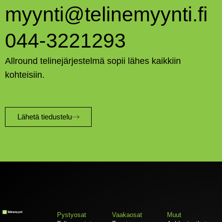
myynti@telinemyynti.fi
044-3221293
Allround telinejärjestelmä sopii lähes kaikkiin
kohteisiin.
Lähetä tiedustelu
Pystyosat
Vaakaosat
Muut