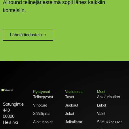
Allround telinejärjestelmä sopii lähes kaikkiin
kohteisiin.
Lähetä tiedustelu
Pystyosat
Vaakaosat
Muut
Telinepystyt
Tasot
Ankkuriputket
Sotungintie
Vinotuet
Juoksut
Lukot
449
Säätöjalat
Jokat
Vakit
00890
Aloituspalat
Jalkalistat
Silmukkaruuvit
Helsinki