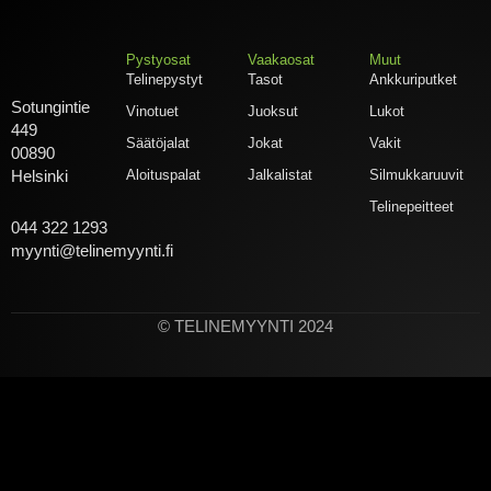
Pystyosat
Vaakaosat
Muut
Telinepystyt
Tasot
Ankkuriputket
Sotungintie
Vinotuet
Juoksut
Lukot
449
Säätöjalat
Jokat
Vakit
00890
Aloituspalat
Jalkalistat
Silmukkaruuvit
Helsinki
Telinepeitteet
044 322 1293
myynti@telinemyynti.fi
© TELINEMYYNTI 2024