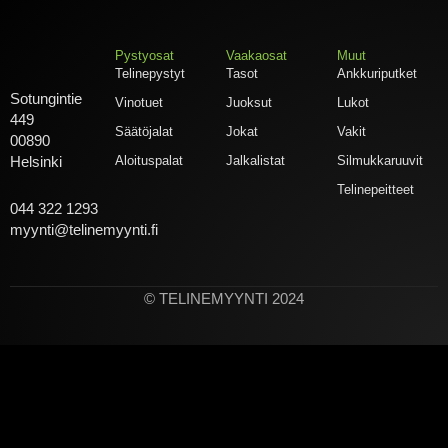
Pystyosat
Vaakaosat
Muut
Telinepystyt
Tasot
Ankkuriputket
Sotungintie
Vinotuet
Juoksut
Lukot
449
Säätöjalat
Jokat
Vakit
00890
Aloituspalat
Jalkalistat
Silmukkaruuvit
Helsinki
Telinepeitteet
044 322 1293
myynti@telinemyynti.fi
© TELINEMYYNTI 2024