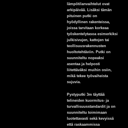
lämpötilanvaihtelut ovat
arkipäivää. Lisäksi tämän
pituinen putki on
hyödyllinen rakenteissa,
joissa tarvitaan korkeaa
työskentelytasoa esimerkiksi
julkisivujen, kattojen tai
teollisuusrakennusten
huoltotehtäviin. Putki on
suunniteltu nopeaksi
asentaa ja helposti
liitettäväksi muihin osiin,
mikä tekee työvaiheista
sujuvia.
Pystyputki 3m täyttää
telineiden kuormitus- ja
turvallisuusstandardit ja on
suunniteltu toimimaan
luotettavasti sekä kevyissä
että raskaammissa