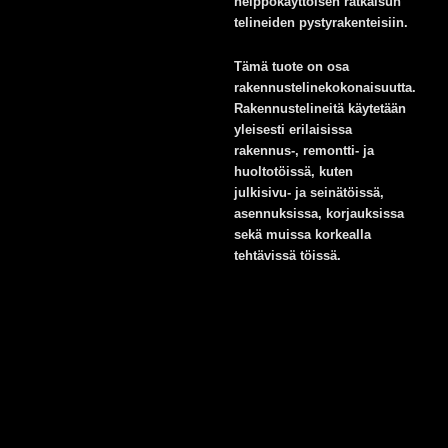
helppokäyttöisen ratkaisun
telineiden pystyrakenteisiin.
Tämä tuote on osa
rakennustelinekokonaisuutta.
Rakennustelineitä käytetään
yleisesti erilaisissa
rakennus-, remontti- ja
huoltotöissä, kuten
julkisivu- ja seinätöissä,
asennuksissa, korjauksissa
sekä muissa korkealla
tehtävissä töissä.