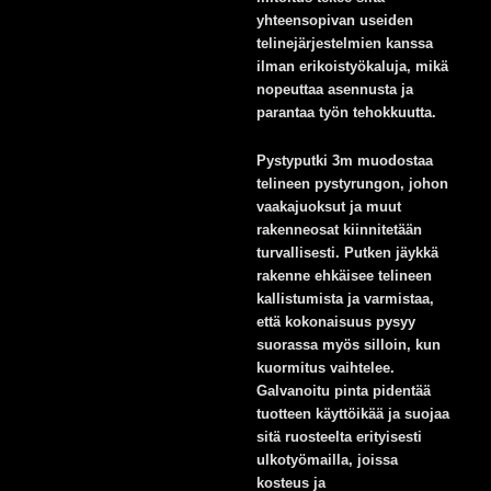
yhteensopivan useiden
telinejärjestelmien kanssa
ilman erikoistyökaluja, mikä
nopeuttaa asennusta ja
parantaa työn tehokkuutta.
Pystyputki 3m muodostaa
telineen pystyrungon, johon
vaakajuoksut ja muut
rakenneosat kiinnitetään
turvallisesti. Putken jäykkä
rakenne ehkäisee telineen
kallistumista ja varmistaa,
että kokonaisuus pysyy
suorassa myös silloin, kun
kuormitus vaihtelee.
Galvanoitu pinta pidentää
tuotteen käyttöikää ja suojaa
sitä ruosteelta erityisesti
ulkotyömailla, joissa
kosteus ja