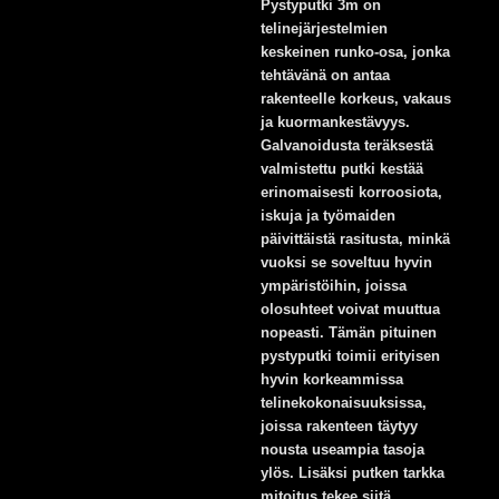
Pystyputki 3m on
telinejärjestelmien
keskeinen runko-osa, jonka
tehtävänä on antaa
rakenteelle korkeus, vakaus
ja kuormankestävyys.
Galvanoidusta teräksestä
valmistettu putki kestää
erinomaisesti korroosiota,
iskuja ja työmaiden
päivittäistä rasitusta, minkä
vuoksi se soveltuu hyvin
ympäristöihin, joissa
olosuhteet voivat muuttua
nopeasti. Tämän pituinen
pystyputki toimii erityisen
hyvin korkeammissa
telinekokonaisuuksissa,
joissa rakenteen täytyy
nousta useampia tasoja
ylös. Lisäksi putken tarkka
mitoitus tekee siitä