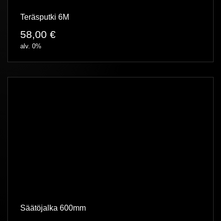
Teräsputki 6M
58,00
€
alv. 0%
Säätöjalka 600mm