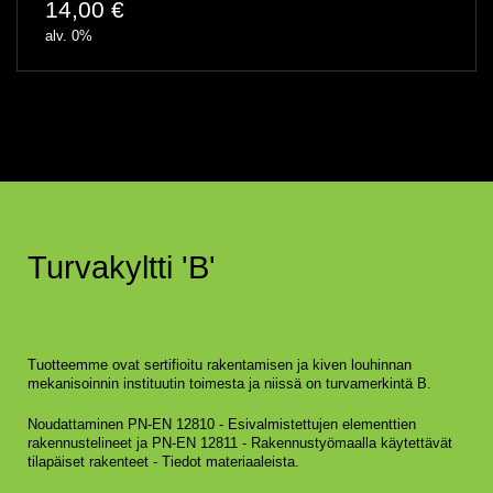
14,00
€
alv. 0%
Turvakyltti 'B'
Tuotteemme ovat sertifioitu rakentamisen ja kiven louhinnan
mekanisoinnin instituutin toimesta ja niissä on turvamerkintä B.
Noudattaminen PN-EN 12810 - Esivalmistettujen elementtien
rakennustelineet ja PN-EN 12811 - Rakennustyömaalla käytettävät
tilapäiset rakenteet - Tiedot materiaaleista.