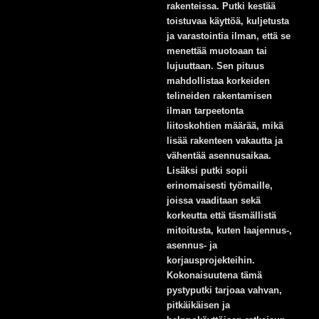
rakenteissa. Putki kestää
toistuvaa käyttöä, kuljetusta
ja varastointia ilman, että se
menettää muotoaan tai
lujuuttaan. Sen pituus
mahdollistaa korkeiden
telineiden rakentamisen
ilman tarpeetonta
liitoskohtien määrää, mikä
lisää rakenteen vakautta ja
vähentää asennusaikaa.
Lisäksi putki sopii
erinomaisesti työmaille,
joissa vaaditaan sekä
korkeutta että täsmällistä
mitoitusta, kuten laajennus-,
asennus- ja
korjausprojekteihin.
Kokonaisuutena tämä
pystyputki tarjoaa vahvan,
pitkäikäisen ja