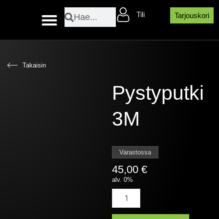
Skip
Search
Search
Tili
to
Tarjouskori
content
Layher sääsuojaosat
Takaisin
Pystyputki
3M
Varastossa
45,00
€
alv. 0%
Pystyputki
3M
quantity