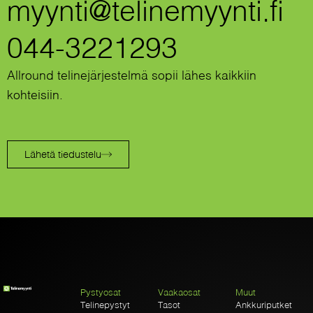
myynti@telinemyynti.fi
044-3221293
Allround telinejärjestelmä sopii lähes kaikkiin
kohteisiin.
Lähetä tiedustelu
Pystyosat
Vaakaosat
Muut
Telinepystyt
Tasot
Ankkuriputket