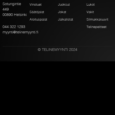
Sotungintie
Vinotuet
Juoksut
Lukot
449
Säätöjalat
Jokat
Vakit
00890 Helsinki
Aloituspalat
Jalkalistat
Silmukkaruuvit
044 322 1293
Telinepeitteet
myynti@telinemyynti.fi
© TELINEMYYNTI 2024