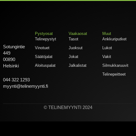
Pystyosat
Vaakaosat
Muut
Telinepystyt
Tasot
Ankkuriputket
Sotungintie
Vinotuet
Juoksut
Lukot
449
Säätöjalat
Jokat
Vakit
00890
Aloituspalat
Jalkalistat
Silmukkaruuvit
Helsinki
Telinepeitteet
044 322 1293
myynti@telinemyynti.fi
© TELINEMYYNTI 2024