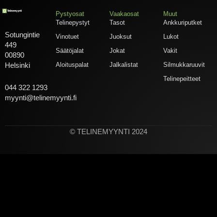
Pystyosat
Vaakaosat
Muut
Telinepystyt
Tasot
Ankkuriputket
Sotungintie
Vinotuet
Juoksut
Lukot
449
Säätöjalat
Jokat
Vakit
00890
Aloituspalat
Jalkalistat
Silmukkaruuvit
Helsinki
Telinepeitteet
044 322 1293
myynti@telinemyynti.fi
© TELINEMYYNTI 2024